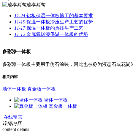
推荐新闻
11-24
铝板保温一体板施工的基本要求
11-19
保温一体板冷压生产工艺的优势
11-17
保温一体板的热压生产工艺
11-12
金属氟碳漆保温一体板的优势
多彩漆一体板
多彩漆一体板主要用于仿石涂装，因此也被称为液态石或花岗
相关内容
墙体一体板
真金板一体板
墙体一体板
真金板一体板
在线留言
详情内容
content details