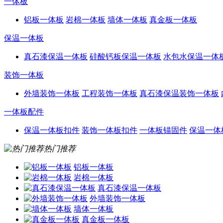
一体板
铝板一体板
岩棉一体板
墙体一体板
真金板一体板
保温一体板
真石漆保温一体板
硅酸钙板保温一体板
水包水保温一体
装饰一体板
外墙装饰一体板
工程装饰一体板
真石漆保温装饰一体板
一体板配件
保温一体板扣件
装饰一体板扣件
一体板锚固件
保温一体
热门推荐
铝板一体板
岩棉一体板
真石漆保温一体板
外墙装饰一体板
墙体一体板
真金板一体板