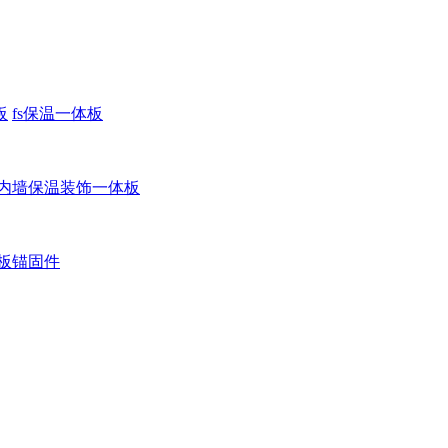
板
fs保温一体板
内墙保温装饰一体板
板锚固件